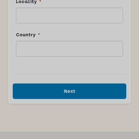
Locality
*
Country
*
Next