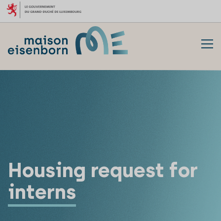
Skip to content
Housing request for
interns