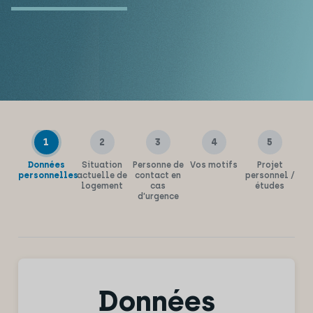
1
2
3
4
5
Données
Situation
Personne de
Vos motifs
Projet
S
personnelles
actuelle de
contact en
personnel /
fi
logement
cas
études
a
d’urgence
Données